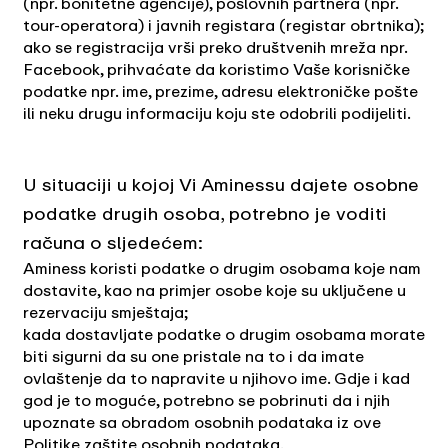
(npr. bonitetne agencije), poslovnih partnera (npr.
tour-operatora) i javnih registara (registar obrtnika);
ako se registracija vrši preko društvenih mreža npr.
Facebook, prihvaćate da koristimo Vaše korisničke
podatke npr. ime, prezime, adresu elektroničke pošte
ili neku drugu informaciju koju ste odobrili podijeliti.
U situaciji u kojoj Vi Aminessu dajete osobne
podatke drugih osoba, potrebno je voditi
računa o sljedećem:
Aminess koristi podatke o drugim osobama koje nam
dostavite, kao na primjer osobe koje su uključene u
rezervaciju smještaja;
kada dostavljate podatke o drugim osobama morate
biti sigurni da su one pristale na to i da imate
ovlaštenje da to napravite u njihovo ime. Gdje i kad
god je to moguće, potrebno se pobrinuti da i njih
upoznate sa obradom osobnih podataka iz ove
Politike zaštite osobnih podataka.