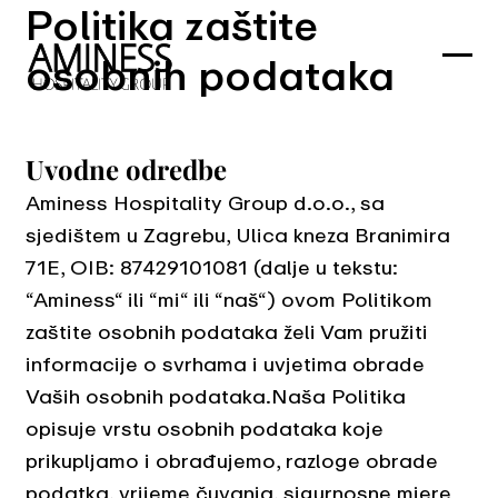
Politika zaštite
osobnih podataka
Uvodne odredbe
Aminess Hospitality Group d.o.o., sa
sjedištem u Zagrebu, Ulica kneza Branimira
71E, OIB: 87429101081 (dalje u tekstu:
“Aminess“ ili “mi“ ili “naš“) ovom Politikom
zaštite osobnih podataka želi Vam pružiti
informacije o svrhama i uvjetima obrade
Vaših osobnih podataka.Naša Politika
opisuje vrstu osobnih podataka koje
prikupljamo i obrađujemo, razloge obrade
podatka, vrijeme čuvanja, sigurnosne mjere