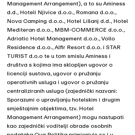
Management Arrangement), a to su
Aminess
d.d.
,
Hoteli Njivice d.o.o.
,
Romana d.o.o.
,
Nova Camping d.o.o.
,
Hotel Lišanj d.d.
,
Hotel
Mediteran d.o.o.
,
MBM-COMMERCE d.o.o.
,
Adriatic Hotel Management d.o.o.
,
Vollo
Residence d.o.o.
,
Alfir Resort d.o.o.
i
STAR
TURIST d.o.o
te u tom smislu Aminess i
društva s kojima ima sklopljen ugovor o
licenciji sustava, ugovor o pružanju
operativnih usluga i ugovor o pružanju
centraliziranih usluga (zajednički nazvani:
Sporazumi o upravljanju hotelskim i drugim
smještajnim objektima, tzv. Hotel
Management Arrangement) mogu nastupati
kao zajednički voditelji obrade osobnih
podataka.Ova Politika primjenjuje se i u