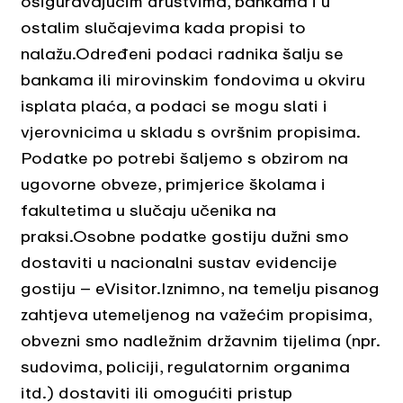
osiguravajućim društvima, bankama i u
ostalim slučajevima kada propisi to
nalažu.Određeni podaci radnika šalju se
bankama ili mirovinskim fondovima u okviru
isplata plaća, a podaci se mogu slati i
vjerovnicima u skladu s ovršnim propisima.
Podatke po potrebi šaljemo s obzirom na
ugovorne obveze, primjerice školama i
fakultetima u slučaju učenika na
praksi.Osobne podatke gostiju dužni smo
dostaviti u nacionalni sustav evidencije
gostiju – eVisitor.Iznimno, na temelju pisanog
zahtjeva utemeljenog na važećim propisima,
obvezni smo nadležnim državnim tijelima (npr.
sudovima, policiji, regulatornim organima
itd.) dostaviti ili omogućiti pristup